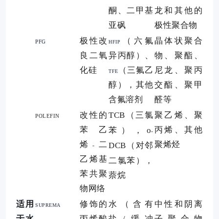
酮、二甲基
龙和其他的
亚砜
极性聚合物
极性改
（六氟
晶体状聚合
PFG
HFIP
良二氧
异丙醇）、
物、聚酯、
化硅
（三氟乙
尼龙、聚丙
TFE
醇），其他
交酯、聚甲
含氟溶剂
醛等
改性的
（三氯
聚乙烯、聚
TCB
POLEFIN
苯乙
丙烯、其他
苯），
o
-
烯
二
聚烯烃
（对邻
DCB
-
乙烯基
二氯苯），
苯共聚
萘烷
物网络
适用
修饰的
水（含有
中性和阴离
SUPREMA
于水
丙烯酸
盐
缓冲
子聚合物
/