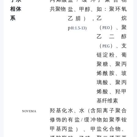
相体
共聚物
如：聚环氧
盐、甲醇、
系
乙烷
乙腈），
（
）、聚
p
PEO
H:1.5-13)
乙二醇
（
）、支
PEG
链淀粉、葡
聚糖、聚丙
烯酰胺、玻
璃酸、聚丙
烯酸、羟甲
基纤维素
羟基化
水、水（含
阳离子聚合
NOVEMA
修饰的
有盐
缓冲
物如聚季铵
/
甲基丙
盐化合物、
盐）、甲