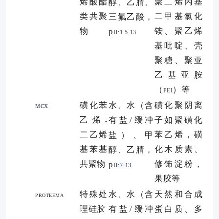
烯酸酯
聚二烯丙基
醇、乙腈、
类共聚
二甲基氯化
三氟乙酸，
物
铵、聚乙烯
p
H:1.5-13
基吡啶、壳
聚糖、聚亚
乙基亚胺
（
）等
PEI
磺化苯
水、水（含
磺化聚阴离
MCX
乙烯
有盐
缓冲
子如聚磺化
/
-
二乙烯
苯乙烯，磺
盐）、甲
基苯基
化木质素、
醇、乙腈，
共聚物
修饰淀粉，
p
H:7-13
果胶等
特殊处
水、水（含
天然和合成
PROTEEMA
理硅胶
有盐
缓冲
蛋白质、多
/