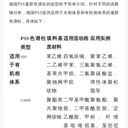
德国PSS凝胶色谱柱的选型给予简单介绍。针对不同的高聚
物分析，德国PSS提供适用于水相体系和有机相体系的凝胶
色谱柱，具体如下：
色谱柱
填料基
适用流动相
应用实例
PSS
质材料
类型
适用
苯乙烯
四氢呋喃、
聚苯乙烯、
SDV
-
于有
二乙烯
甲苯、三氯
聚氯乙烯、
机相
基苯共
甲烷、二氯
聚碳酸盐、
体系
聚物网
甲烷
弹性体聚松
状物
脂等
聚酯类
二甲基甲酰
聚氨酯、聚
GARM
共聚物
胺、二甲基
酰亚胺、淀
网状物
乙酰胺、甲
粉、纤维
基吡咯烷
素、某些尼